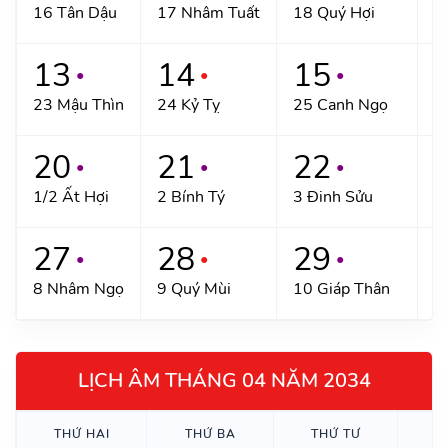
16 Tân Dậu
17 Nhâm Tuất
18 Quý Hợi
1
13
14
15
●
●
●
23 Mậu Thìn
24 Kỷ Tỵ
25 Canh Ngọ
2
20
21
22
●
●
●
1/2 Ất Hợi
2 Bính Tý
3 Đinh Sửu
4
27
28
29
●
●
●
8 Nhâm Ngọ
9 Quý Mùi
10 Giáp Thân
1
LỊCH ÂM THÁNG 04 NĂM 2034
THỨ HAI
THỨ BA
THỨ TƯ
T