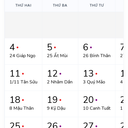
THỨ HAI
THỨ BA
THỨ TƯ
T
4
5
6
7
●
●
●
24 Giáp Ngọ
25 Ất Mùi
26 Bính Thân
27 
11
12
13
1
●
●
●
1/11 Tân Sửu
2 Nhâm Dần
3 Quý Mão
4 G
18
19
20
2
●
●
●
8 Mậu Thân
9 Kỷ Dậu
10 Canh Tuất
11 
25
26
27
2
●
●
●