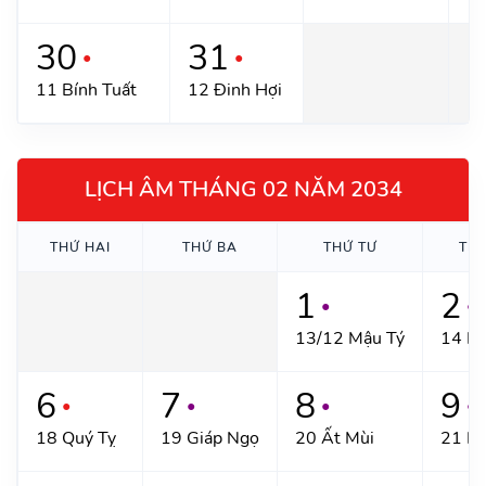
30
31
●
●
11 Bính Tuất
12 Đinh Hợi
LỊCH ÂM THÁNG 02 NĂM 2034
THỨ HAI
THỨ BA
THỨ TƯ
TH
1
2
●
●
13/12 Mậu Tý
14 Kỷ
6
7
8
9
●
●
●
●
18 Quý Tỵ
19 Giáp Ngọ
20 Ất Mùi
21 Bí