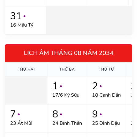
31
●
16 Mậu Tý
LỊCH ÂM THÁNG 08 NĂM 2034
THỨ HAI
THỨ BA
THỨ TƯ
1
2
3
●
●
17/6 Kỷ Sửu
18 Canh Dần
19
7
8
9
1
●
●
●
23 Ất Mùi
24 Bính Thân
25 Đinh Dậu
26