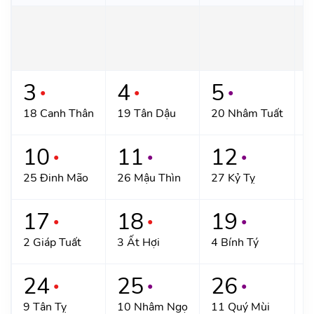
3
4
5
●
●
●
18 Canh Thân
19 Tân Dậu
20 Nhâm Tuất
2
10
11
12
●
●
●
25 Đinh Mão
26 Mậu Thìn
27 Kỷ Tỵ
2
17
18
19
●
●
●
2 Giáp Tuất
3 Ất Hợi
4 Bính Tý
5
24
25
26
●
●
●
9 Tân Tỵ
10 Nhâm Ngọ
11 Quý Mùi
1