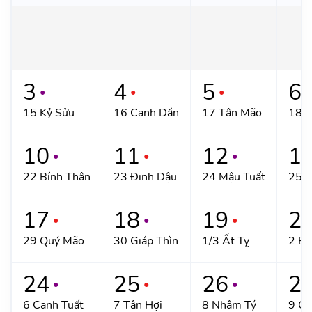
3
4
5
6
●
●
●
●
15 Kỷ Sửu
16 Canh Dần
17 Tân Mão
18 
10
11
12
1
●
●
●
22 Bính Thân
23 Đinh Dậu
24 Mậu Tuất
25 K
17
18
19
2
●
●
●
29 Quý Mão
30 Giáp Thìn
1/3 Ất Tỵ
2 Bí
24
25
26
2
●
●
●
6 Canh Tuất
7 Tân Hợi
8 Nhâm Tý
9 Qu