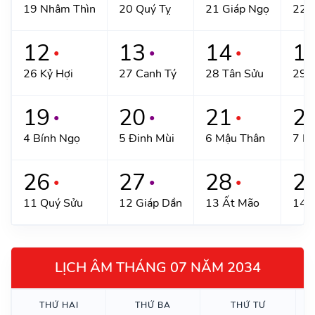
19 Nhâm Thìn
20 Quý Tỵ
21 Giáp Ngọ
22 
12
13
14
1
●
●
●
26 Kỷ Hợi
27 Canh Tý
28 Tân Sửu
29 
19
20
21
2
●
●
●
4 Bính Ngọ
5 Đinh Mùi
6 Mậu Thân
7 K
26
27
28
2
●
●
●
11 Quý Sửu
12 Giáp Dần
13 Ất Mão
14 B
LỊCH ÂM THÁNG 07 NĂM 2034
THỨ HAI
THỨ BA
THỨ TƯ