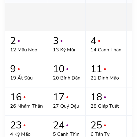
2
3
4
●
●
●
12 Mậu Ngọ
13 Kỷ Mùi
14 Canh Thân
15
9
10
11
●
●
●
19 Ất Sửu
20 Bính Dần
21 Đinh Mão
22
16
17
18
●
●
●
26 Nhâm Thân
27 Quý Dậu
28 Giáp Tuất
29
23
24
25
●
●
●
4 Kỷ Mão
5 Canh Thìn
6 Tân Tỵ
7