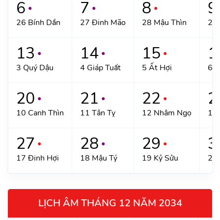
6
7
8
9
●
●
●
26 Bính Dần
27 Đinh Mão
28 Mậu Thìn
29 
13
14
15
1
●
●
●
3 Quý Dậu
4 Giáp Tuất
5 Ất Hợi
6 B
20
21
22
2
●
●
●
10 Canh Thìn
11 Tân Tỵ
12 Nhâm Ngọ
13
27
28
29
3
●
●
●
17 Đinh Hợi
18 Mậu Tý
19 Kỷ Sửu
20
LỊCH ÂM THÁNG 12 NĂM 2034