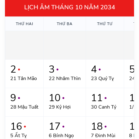
LỊCH ÂM THÁNG 10 NĂM 2034
THỨ HAI
THỨ BA
THỨ TƯ
TH
2
3
4
5
●
●
●
●
21 Tân Mão
22 Nhâm Thìn
23 Quý Tỵ
24 
9
10
11
1
●
●
●
28 Mậu Tuất
29 Kỷ Hợi
30 Canh Tý
1/9 
16
17
18
1
●
●
●
5 Ất Tỵ
6 Bính Ngọ
7 Đinh Mùi
8 M