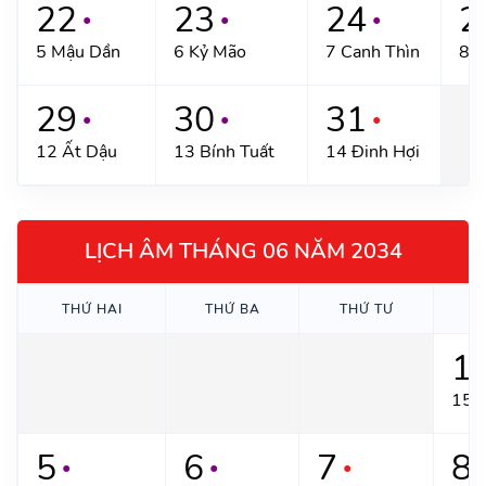
22
23
24
2
●
●
●
5 Mậu Dần
6 Kỷ Mão
7 Canh Thìn
8 T
29
30
31
●
●
●
12 Ất Dậu
13 Bính Tuất
14 Đinh Hợi
LỊCH ÂM THÁNG 06 NĂM 2034
THỨ HAI
THỨ BA
THỨ TƯ
T
1
●
15/
5
6
7
8
●
●
●
●