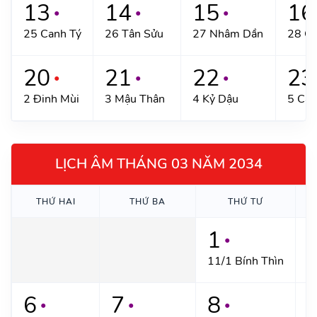
13
14
15
16
●
●
●
25 Canh Tý
26 Tân Sửu
27 Nhâm Dần
28 Q
20
21
22
23
●
●
●
2 Đinh Mùi
3 Mậu Thân
4 Kỷ Dậu
5 Can
LỊCH ÂM THÁNG 03 NĂM 2034
THỨ HAI
THỨ BA
THỨ TƯ
1
●
11/1 Bính Thìn
1
6
7
8
●
●
●