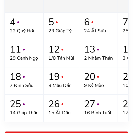
4
5
6
7
●
●
●
●
22 Quý Hợi
23 Giáp Tý
24 Ất Sửu
25 B
11
12
13
1
●
●
●
29 Canh Ngọ
1/8 Tân Mùi
2 Nhâm Thân
3 Qu
18
19
20
2
●
●
●
7 Đinh Sửu
8 Mậu Dần
9 Kỷ Mão
10 C
25
26
27
2
●
●
●
14 Giáp Thân
15 Ất Dậu
16 Bính Tuất
17 Đ