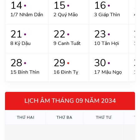
14
15
16
1
●
●
●
1/7 Nhâm Dần
2 Quý Mão
3 Giáp Thìn
4 
21
22
23
2
●
●
●
8 Kỷ Dậu
9 Canh Tuất
10 Tân Hợi
11
28
29
30
3
●
●
●
15 Bính Thìn
16 Đinh Tỵ
17 Mậu Ngọ
18
LỊCH ÂM THÁNG 09 NĂM 2034
THỨ HAI
THỨ BA
THỨ TƯ
TH