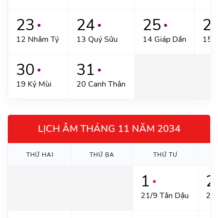
23
24
25
2
●
●
●
12 Nhâm Tý
13 Quý Sửu
14 Giáp Dần
15 
30
31
●
●
19 Kỷ Mùi
20 Canh Thân
LỊCH ÂM THÁNG 11 NĂM 2034
THỨ HAI
THỨ BA
THỨ TƯ
1
2
●
21/9 Tân Dậu
22