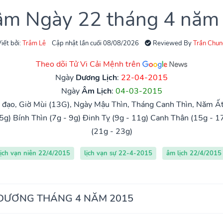
 âm Ngày 22 tháng 4 năm
iết bởi:
Trâm Lê
Cập nhật lần cuối 08/08/2026
Reviewed By
Trần Chun
Theo dõi Tử Vi Cải Mệnh trên
Ngày
Dương Lịch
:
22-04-2015
Ngày
Âm Lịch
:
04-03-2015
đạo, Giờ Mùi (13G), Ngày Mậu Thìn, Tháng Canh Thìn, Năm Ất
5g)
Bính Thìn (7g - 9g)
Đinh Tỵ (9g - 11g)
Canh Thân (15g - 1
(21g - 23g)
lịch vạn niên 22/4/2015
lịch vạn sự 22-4-2015
âm lịch 22/4/2015
 DƯƠNG THÁNG 4 NĂM 2015