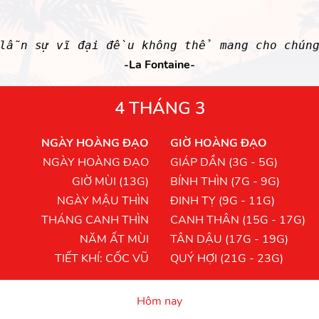
lẫn sự vĩ đại đều không thể mang cho chúng
-La Fontaine-
4 THÁNG 3
NGÀY HOÀNG ĐẠO
GIỜ HOÀNG ĐẠO
NGÀY HOÀNG ĐẠO
GIÁP DẦN (3G - 5G)
GIỜ MÙI (13G)
BÍNH THÌN (7G - 9G)
NGÀY MẬU THÌN
ĐINH TỴ (9G - 11G)
THÁNG CANH THÌN
CANH THÂN (15G - 17G)
NĂM ẤT MÙI
TÂN DẬU (17G - 19G)
TIẾT KHÍ: CỐC VŨ
QUÝ HỢI (21G - 23G)
Hôm nay