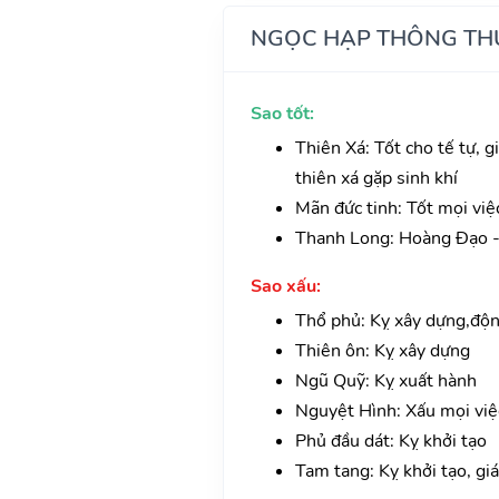
NGỌC HẠP THÔNG TH
Sao tốt:
Thiên Xá: Tốt cho tế tự, gi
thiên xá gặp sinh khí
Mãn đức tinh: Tốt mọi việ
Thanh Long: Hoàng Đạo - 
Sao xấu:
Thổ phủ: Kỵ xây dựng,độn
Thiên ôn: Kỵ xây dựng
Ngũ Quỹ: Kỵ xuất hành
Nguyệt Hình: Xấu mọi việ
Phủ đầu dát: Kỵ khởi tạo
Tam tang: Kỵ khởi tạo, giá