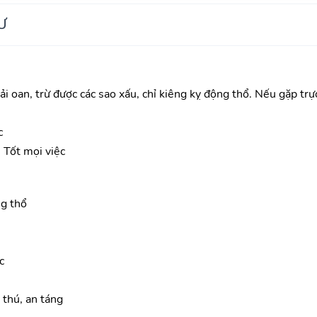
Ư
ải oan, trừ được các sao xấu, chỉ kiêng kỵ động thổ. Nếu gặp trực 
c
Tốt mọi việc
g thổ
c
 thú, an táng