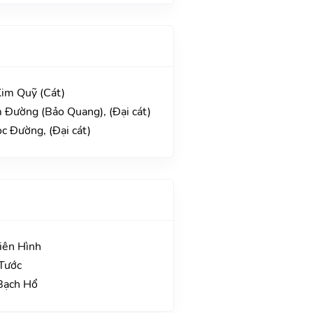
Kim Quỹ (Cát)
 Đường (Bảo Quang), (Đại cát)
c Đường, (Đại cát)
iên Hình
 Tước
Bạch Hổ