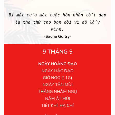
Bí mật của một cuộc hôn nhân tốt đẹp
là tha thứ cho bạn đời vì đã lấy
mình.
-Sacha Guitry-
9 THÁNG 5
NGÀY HOÀNG ĐẠO
NGÀY HẮC ĐẠO
GIỜ NGỌ (11G)
NGÀY TÂN MÙI
THÁNG NHÂM NGỌ
NĂM ẤT MÙI
TIẾT KHÍ: HẠ CHÍ