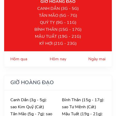
GIỜ HOÀNG ĐẠO
CANH DẦN (3G - 5G)
TÂN MÃO (5G - 7G)
QUÝ TỴ (9G - 11G)
BÍNH THÂN (15G - 17G)
MẬU TUẤT (19G - 21G)
KỶ HỢI (21G - 23G)
Hôm qua
Hôm nay
Ngày mai
GIỜ HOÀNG ĐẠO
Canh Dần (3g - 5g):
Bính Thân (15g - 17g):
sao Kim Quỹ (Cát)
sao Tư Mệnh (Cát)
Tân Mão (5g - 7g): sao
Mậu Tuất (19g - 21g):