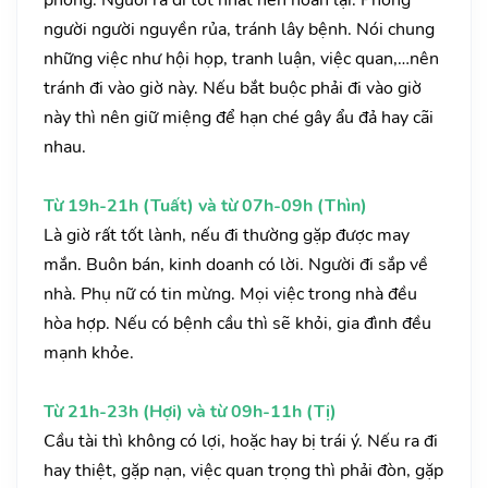
phòng. Người ra đi tốt nhất nên hoãn lại. Phòng
người người nguyền rủa, tránh lây bệnh. Nói chung
những việc như hội họp, tranh luận, việc quan,…nên
tránh đi vào giờ này. Nếu bắt buộc phải đi vào giờ
này thì nên giữ miệng để hạn ché gây ẩu đả hay cãi
nhau.
Từ 19h-21h (Tuất) và từ 07h-09h (Thìn)
Là giờ rất tốt lành, nếu đi thường gặp được may
mắn. Buôn bán, kinh doanh có lời. Người đi sắp về
nhà. Phụ nữ có tin mừng. Mọi việc trong nhà đều
hòa hợp. Nếu có bệnh cầu thì sẽ khỏi, gia đình đều
mạnh khỏe.
Từ 21h-23h (Hợi) và từ 09h-11h (Tị)
Cầu tài thì không có lợi, hoặc hay bị trái ý. Nếu ra đi
hay thiệt, gặp nạn, việc quan trọng thì phải đòn, gặp