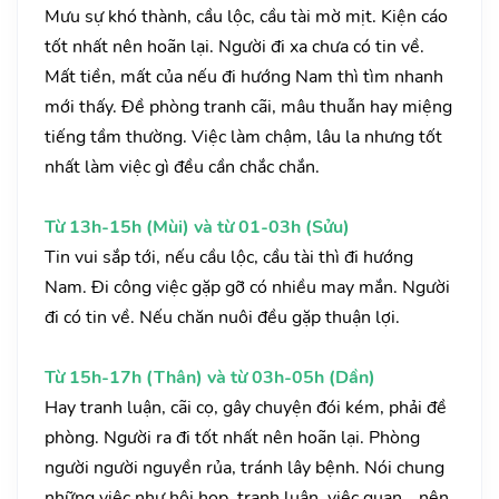
Mưu sự khó thành, cầu lộc, cầu tài mờ mịt. Kiện cáo
tốt nhất nên hoãn lại. Người đi xa chưa có tin về.
Mất tiền, mất của nếu đi hướng Nam thì tìm nhanh
mới thấy. Đề phòng tranh cãi, mâu thuẫn hay miệng
tiếng tầm thường. Việc làm chậm, lâu la nhưng tốt
nhất làm việc gì đều cần chắc chắn.
Từ 13h-15h (Mùi) và từ 01-03h (Sửu)
Tin vui sắp tới, nếu cầu lộc, cầu tài thì đi hướng
Nam. Đi công việc gặp gỡ có nhiều may mắn. Người
đi có tin về. Nếu chăn nuôi đều gặp thuận lợi.
Từ 15h-17h (Thân) và từ 03h-05h (Dần)
Hay tranh luận, cãi cọ, gây chuyện đói kém, phải đề
phòng. Người ra đi tốt nhất nên hoãn lại. Phòng
người người nguyền rủa, tránh lây bệnh. Nói chung
những việc như hội họp, tranh luận, việc quan,…nên