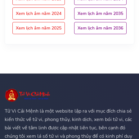
Xem lịch âm năm 2024
Xem lịch âm năm 2035
Xem lịch âm năm 2025
Xem lịch âm năm 2036
Tử Vi Cải Mệnh là một website lập ra với mục đích chia sẻ
kiến thức về tử vi, phong thủy, kinh dịch, xem bói tử vi, các
bài viết về tâm linh được cập nhật liên tục, bên cạnh đó
chúng tôi xem lá số tử vi và phong thủy để có kinh phí duy