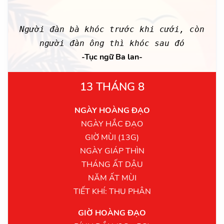
Người đàn bà khóc trước khi cưới, còn
người đàn ông thì khóc sau đó
-Tục ngữ Ba lan-
13 THÁNG 8
NGÀY HOÀNG ĐẠO
NGÀY HẮC ĐẠO
GIỜ MÙI (13G)
NGÀY GIÁP THÌN
THÁNG ẤT DẬU
NĂM ẤT MÙI
TIẾT KHÍ: THU PHÂN
GIỜ HOÀNG ĐẠO