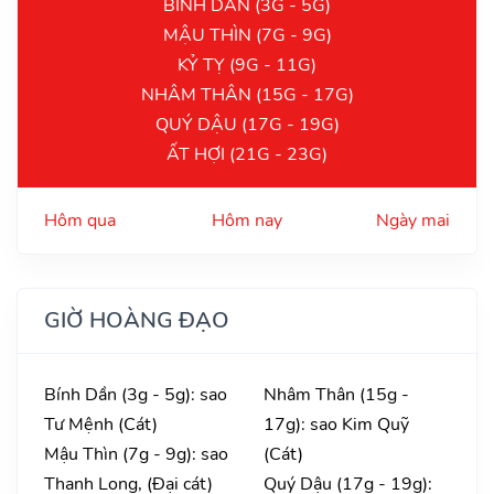
BÍNH DẦN (3G - 5G)
MẬU THÌN (7G - 9G)
KỶ TỴ (9G - 11G)
NHÂM THÂN (15G - 17G)
QUÝ DẬU (17G - 19G)
ẤT HỢI (21G - 23G)
Hôm qua
Hôm nay
Ngày mai
GIỜ HOÀNG ĐẠO
Bính Dần (3g - 5g): sao
Nhâm Thân (15g -
Tư Mệnh (Cát)
17g): sao Kim Quỹ
Mậu Thìn (7g - 9g): sao
(Cát)
Thanh Long, (Đại cát)
Quý Dậu (17g - 19g):