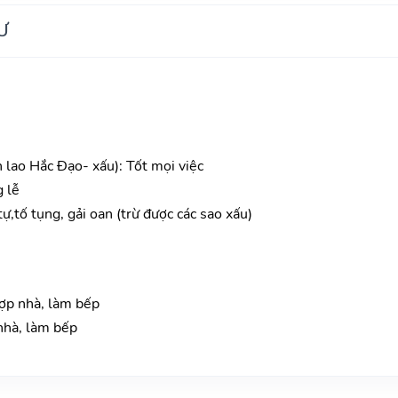
Ư
n lao Hắc Đạo- xấu): Tốt mọi việc
g lễ
tự,tố tụng, gải oan (trừ được các sao xấu)
lợp nhà, làm bếp
nhà, làm bếp