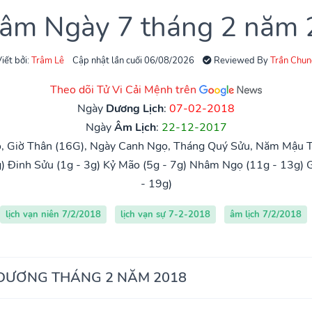
 âm Ngày 7 tháng 2 năm
iết bởi:
Trâm Lê
Cập nhật lần cuối 06/08/2026
Reviewed By
Trần Chun
Theo dõi Tử Vi Cải Mệnh trên
Ngày
Dương Lịch
:
07-02-2018
Ngày
Âm Lịch
:
22-12-2017
, Giờ Thân (16G), Ngày Canh Ngọ, Tháng Quý Sửu, Năm Mậu T
)
Đinh Sửu (1g - 3g)
Kỷ Mão (5g - 7g)
Nhâm Ngọ (11g - 13g)
G
- 19g)
lịch vạn niên 7/2/2018
lịch vạn sự 7-2-2018
âm lịch 7/2/2018
 DƯƠNG THÁNG 2 NĂM 2018