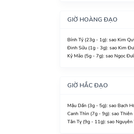
GIỜ HOÀNG ĐẠO
Bính Tý (23g - 1g): sao Kim Qu
Đinh Sửu (1g - 3g): sao Kim Đư
Kỷ Mão (5g - 7g): sao Ngọc Đườ
GIỜ HẮC ĐẠO
Mậu Dần (3g - 5g): sao Bạch H
Canh Thìn (7g - 9g): sao Thiên
Tân Tỵ (9g - 11g): sao Nguyên