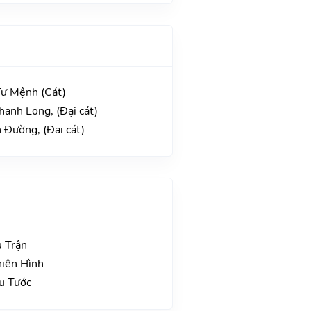
Tư Mệnh (Cát)
hanh Long, (Đại cát)
 Đường, (Đại cát)
u Trận
hiên Hình
hu Tước