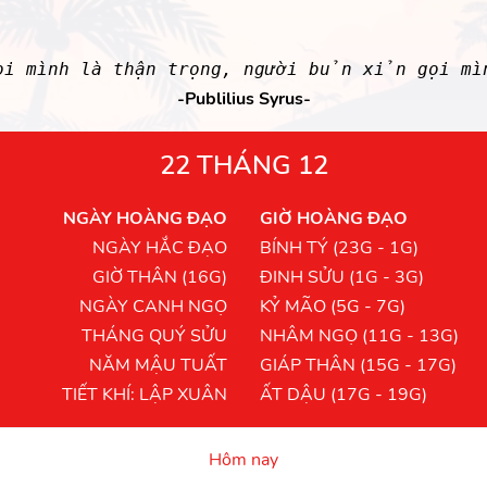
i mình là thận trọng, người bủn xỉn gọi mì
-Publilius Syrus-
22 THÁNG 12
NGÀY HOÀNG ĐẠO
GIỜ HOÀNG ĐẠO
NGÀY HẮC ĐẠO
BÍNH TÝ (23G - 1G)
GIỜ THÂN (16G)
ĐINH SỬU (1G - 3G)
NGÀY CANH NGỌ
KỶ MÃO (5G - 7G)
THÁNG QUÝ SỬU
NHÂM NGỌ (11G - 13G)
NĂM MẬU TUẤT
GIÁP THÂN (15G - 17G)
TIẾT KHÍ: LẬP XUÂN
ẤT DẬU (17G - 19G)
Hôm nay