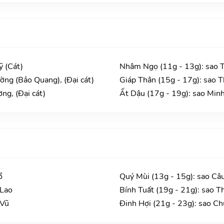
ỹ (Cát)
Nhâm Ngọ (11g - 13g): sao 
ờng (Bảo Quang), (Đại cát)
Giáp Thân (15g - 17g): sao T
ng, (Đại cát)
Ất Dậu (17g - 19g): sao Minh
ổ
Quý Mùi (13g - 15g): sao Câ
 Lao
Bính Tuất (19g - 21g): sao T
 Vũ
Đinh Hợi (21g - 23g): sao C