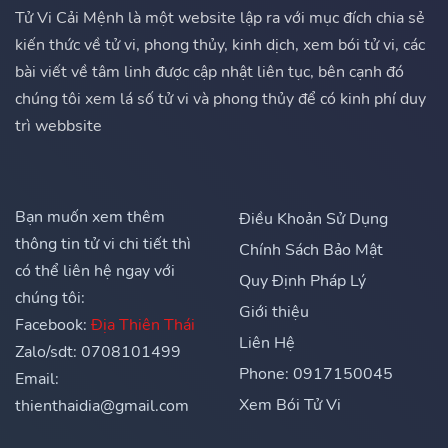
Tử Vi Cải Mệnh là một website lập ra với mục đích chia sẻ
kiến thức về tử vi, phong thủy, kinh dịch, xem bói tử vi, các
bài viết về tâm linh được cập nhật liên tục, bên cạnh đó
chúng tôi xem lá số tử vi và phong thủy để có kinh phí duy
trì webbsite
Bạn muốn xem thêm
Điều Khoản Sử Dụng
thông tin tử vi chi tiết thì
Chính Sách Bảo Mật
có thể liên hệ ngay với
Quy Định Pháp Lý
chúng tôi:
Giới thiệu
Facebook:
Địa Thiên Thái
Liên Hệ
Zalo/sdt: 0708101499
Phone: 0917150045
Email:
Xem Bói Tử Vi
thienthaidia@gmail.com