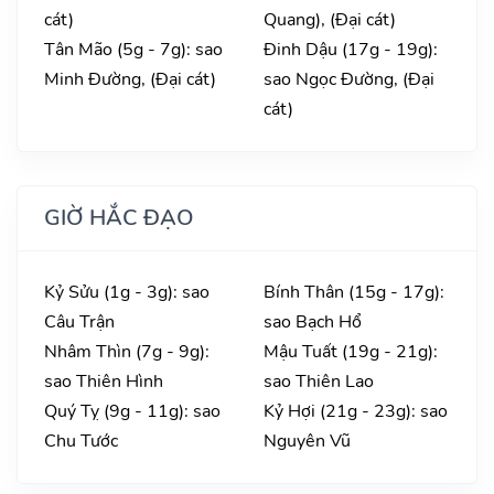
cát)
Quang), (Đại cát)
Tân Mão (5g - 7g): sao
Đinh Dậu (17g - 19g):
Minh Đường, (Đại cát)
sao Ngọc Đường, (Đại
cát)
GIỜ HẮC ĐẠO
Kỷ Sửu (1g - 3g): sao
Bính Thân (15g - 17g):
Câu Trận
sao Bạch Hổ
Nhâm Thìn (7g - 9g):
Mậu Tuất (19g - 21g):
sao Thiên Hình
sao Thiên Lao
Quý Tỵ (9g - 11g): sao
Kỷ Hợi (21g - 23g): sao
Chu Tước
Nguyên Vũ