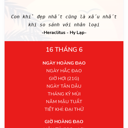
Con khỉ đẹp nhất cũng là xấu nhất
khi so sánh với nhân loại
-Heraclitus - Hy Lạp-
16 THÁNG 6
NGÀY HOÀNG ĐẠO
NGÀY HẮC ĐẠO
GIỜ HỢI (21G)
NGÀY TÂN DẬU
THÁNG KỶ MÙI
NĂM MẬU TUẤT
TIẾT KHÍ: ĐẠI THỬ
GIỜ HOÀNG ĐẠO