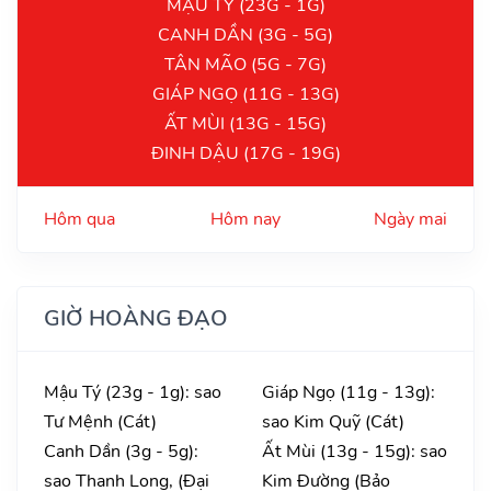
MẬU TÝ (23G - 1G)
CANH DẦN (3G - 5G)
TÂN MÃO (5G - 7G)
GIÁP NGỌ (11G - 13G)
ẤT MÙI (13G - 15G)
ĐINH DẬU (17G - 19G)
Hôm qua
Hôm nay
Ngày mai
GIỜ HOÀNG ĐẠO
Mậu Tý (23g - 1g): sao
Giáp Ngọ (11g - 13g):
Tư Mệnh (Cát)
sao Kim Quỹ (Cát)
Canh Dần (3g - 5g):
Ất Mùi (13g - 15g): sao
sao Thanh Long, (Đại
Kim Đường (Bảo