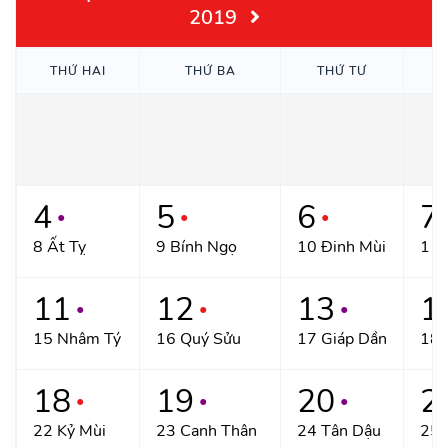
2019
THỨ HAI
THỨ BA
THỨ TƯ
4
5
6
7
●
●
●
8 Ất Tỵ
9 Bính Ngọ
10 Đinh Mùi
11 
11
12
13
1
●
●
●
15 Nhâm Tý
16 Quý Sửu
17 Giáp Dần
18 
18
19
20
2
●
●
●
22 Kỷ Mùi
23 Canh Thân
24 Tân Dậu
25 