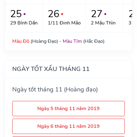
25
26
27
2
●
●
●
29 Bính Dần
1/11 Đinh Mão
2 Mậu Thìn
3 K
Màu Đỏ
(Hoàng Đạo) -
Màu Tím
(Hắc Đạo)
NGÀY TỐT XẤU THÁNG 11
Ngày tốt tháng 11 (Hoàng đạo)
Ngày 5 tháng 11 năm 2019
Ngày 6 tháng 11 năm 2019