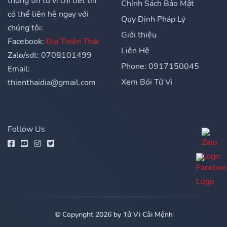
thông tin tử vi chi tiết thì
Chính Sách Bảo Mật
có thể liên hệ ngay với
Quy Định Pháp Lý
chúng tôi:
Giới thiệu
Facebook:
Địa Thiên Thái
Liên Hệ
Zalo/sdt: 0708101499
Phone: 0917150045
Email:
Xem Bói Tử Vi
thienthaidia@gmail.com
Follow Us
© Copyright 2026 by Tử Vi Cải Mệnh