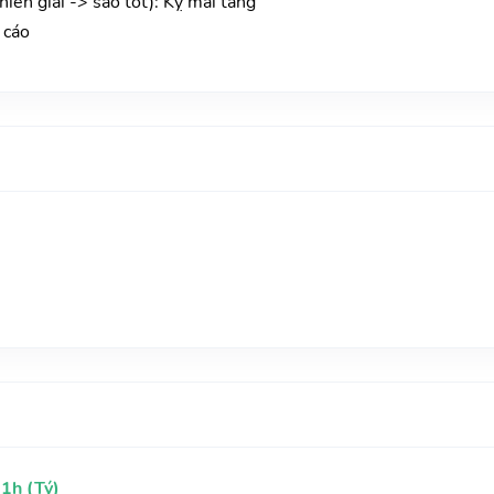
iên giải -> sao tốt): Kỵ mai táng
n cáo
1h (Tý)