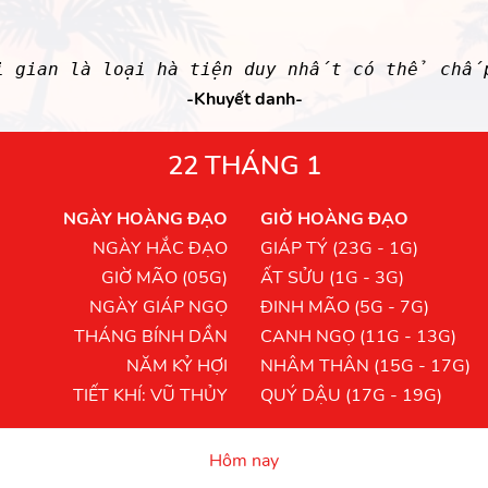
i gian là loại hà tiện duy nhất có thể chấ
-Khuyết danh-
22 THÁNG 1
NGÀY HOÀNG ĐẠO
GIỜ HOÀNG ĐẠO
NGÀY HẮC ĐẠO
GIÁP TÝ (23G - 1G)
GIỜ MÃO (05G)
ẤT SỬU (1G - 3G)
NGÀY GIÁP NGỌ
ĐINH MÃO (5G - 7G)
THÁNG BÍNH DẦN
CANH NGỌ (11G - 13G)
NĂM KỶ HỢI
NHÂM THÂN (15G - 17G)
TIẾT KHÍ: VŨ THỦY
QUÝ DẬU (17G - 19G)
Hôm nay