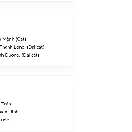
ư Mệnh (Cát)
Thanh Long, (Đại cát)
h Đường, (Đại cát)
 Trận
hiên Hình
Tước