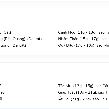
ỹ (Cát)
Canh Ngọ (11g - 13g): sao T
g (Bảo Quang), (Đại cát)
Nhâm Thân (15g - 17g): sao 
ường, (Đại cát)
Quý Dậu (17g - 19g): sao Min
ổ
Tân Mùi (13g - 15g): sao Câu
Lao
Giáp Tuất (19g - 21g): sao T
Vũ
Ất Hợi (21g - 23g): sao Chu 