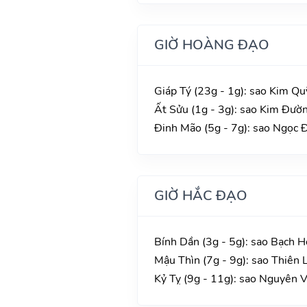
GIỜ HOÀNG ĐẠO
Giáp Tý (23g - 1g): sao Kim Qu
Ất Sửu (1g - 3g): sao Kim Đườn
Đinh Mão (5g - 7g): sao Ngọc Đ
GIỜ HẮC ĐẠO
Bính Dần (3g - 5g): sao Bạch H
Mậu Thìn (7g - 9g): sao Thiên 
Kỷ Tỵ (9g - 11g): sao Nguyên 