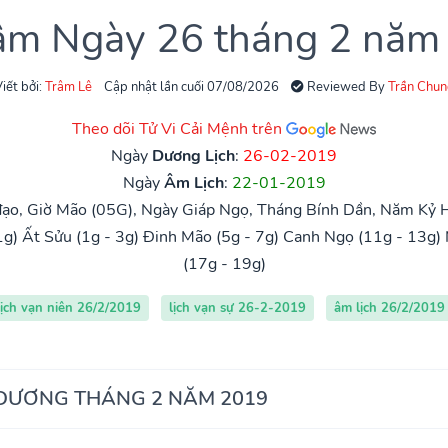
 âm Ngày 26 tháng 2 năm
iết bởi:
Trâm Lê
Cập nhật lần cuối 07/08/2026
Reviewed By
Trần Chun
Theo dõi Tử Vi Cải Mệnh trên
Ngày
Dương Lịch
:
26-02-2019
Ngày
Âm Lịch
:
22-01-2019
ạo, Giờ Mão (05G), Ngày Giáp Ngọ, Tháng Bính Dần, Năm Kỷ H
1g)
Ất Sửu (1g - 3g)
Đinh Mão (5g - 7g)
Canh Ngọ (11g - 13g)
(17g - 19g)
lịch vạn niên 26/2/2019
lịch vạn sự 26-2-2019
âm lịch 26/2/2019
 DƯƠNG THÁNG 2 NĂM 2019