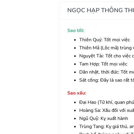
NGỌC HẠP THÔNG TH
Sao tốt:
Thiên Quý: Tốt mọi việc
Thiên Mã (Lộc mã) trùng vớ
Nguyệt Tài: Tốt cho việc c
Tam Hợp: Tốt mọi việc
Dân nhật, thời đức: Tốt mọ
Sát cống: Đây là sao rất t
Sao xấu:
Đại Hao (Tử khí, quan phú
Hoàng Sa: Xấu đối với xu
Ngũ Quỹ: Kỵ xuất hành
Trùng Tang: Kỵ giá thú, a