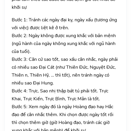
khởi sự
Bước 1: Tránh các ngày đại kỵ, ngày xấu (tương ứng
với việc) được liệt kê ở trên.
Bước 2: Ngày không được xung khắc với bản mệnh
(ngũ hành của ngày không xung khắc với ngũ hành
của tuổi).
Bước 3: Căn cứ sao tốt, sao xấu cân nhắc, ngày phải
có nhiều sao Đại Cát (như Thiên Đức, Nguyệt Đức,
Thiên n, Thiên Hỷ, … thì tốt), nên tránh ngày có
nhiều sao Đại Hung.
Bước 4: Trực, Sao nhị thập bát tú phải tốt. Trực
Khai, Trực Kiến, Trực Bình, Trực Mãn là tốt.
Bước 5: Xem ngày đó là ngày Hoàng đạo hay Hắc
đạo để cân nhắc thêm. Khi chọn được ngày tốt rồi
thì chọn thêm giờ (giờ Hoàng đạo, tránh các giờ
xung khắc với bản mệnh) để khởi sự.