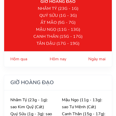
GIỜ HOÀNG ĐẠO
NHÂM TÝ (23G - 1G)
QUÝ SỬU (1G - 3G)
ẤT MÃO (5G - 7G)
MẬU NGỌ (11G - 13G)
CANH THÂN (15G - 17G)
TÂN DẬU (17G - 19G)
Hôm qua
Hôm nay
Ngày mai
GIỜ HOÀNG ĐẠO
Nhâm Tý (23g - 1g):
Mậu Ngọ (11g - 13g):
sao Kim Quỹ (Cát)
sao Tư Mệnh (Cát)
Quý Sửu (1g - 3g): sao
Canh Thân (15g - 17g):