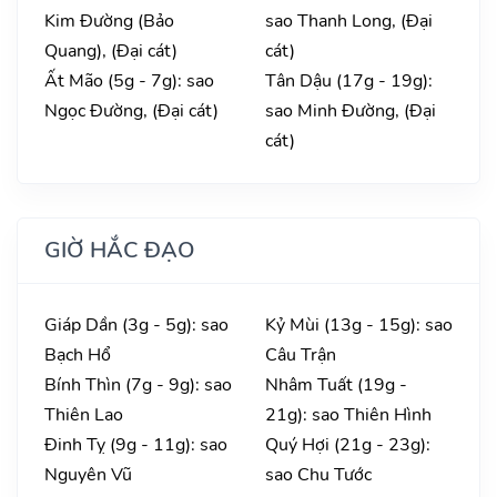
Kim Đường (Bảo
sao Thanh Long, (Đại
Quang), (Đại cát)
cát)
Ất Mão (5g - 7g): sao
Tân Dậu (17g - 19g):
Ngọc Đường, (Đại cát)
sao Minh Đường, (Đại
cát)
GIỜ HẮC ĐẠO
Giáp Dần (3g - 5g): sao
Kỷ Mùi (13g - 15g): sao
Bạch Hổ
Câu Trận
Bính Thìn (7g - 9g): sao
Nhâm Tuất (19g -
Thiên Lao
21g): sao Thiên Hình
Đinh Tỵ (9g - 11g): sao
Quý Hợi (21g - 23g):
Nguyên Vũ
sao Chu Tước