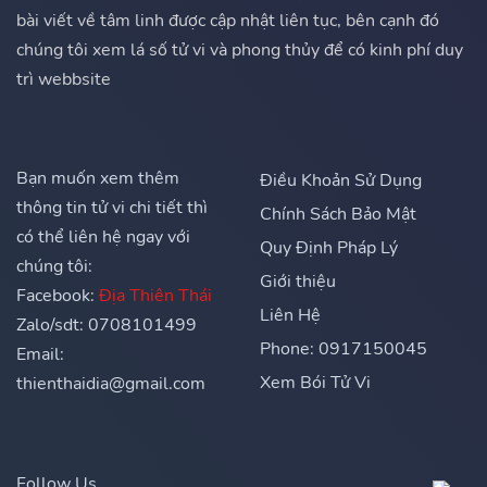
bài viết về tâm linh được cập nhật liên tục, bên cạnh đó
chúng tôi xem lá số tử vi và phong thủy để có kinh phí duy
trì webbsite
Bạn muốn xem thêm
Điều Khoản Sử Dụng
thông tin tử vi chi tiết thì
Chính Sách Bảo Mật
có thể liên hệ ngay với
Quy Định Pháp Lý
chúng tôi:
Giới thiệu
Facebook:
Địa Thiên Thái
Liên Hệ
Zalo/sdt: 0708101499
Phone: 0917150045
Email:
Xem Bói Tử Vi
thienthaidia@gmail.com
Follow Us