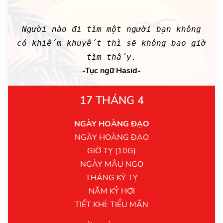
Người nào đi tìm một người bạn không
có khiếm khuyết thì sẽ không bao giờ
tìm thấy.
-Tục ngữ Hasid-
17 THÁNG 4
NGÀY HOÀNG ĐẠO
NGÀY HOÀNG ĐẠO
GIỜ TỴ (10G)
NGÀY MẬU NGỌ
THÁNG KỶ TỴ
NĂM KỶ HỢI
TIẾT KHÍ: TIỂU MÃN