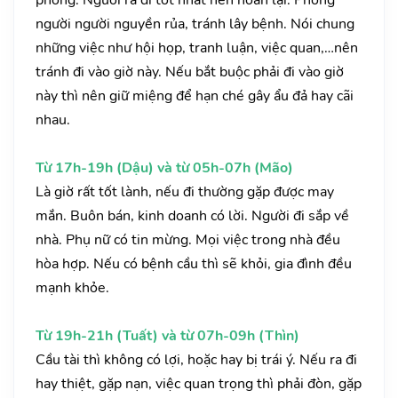
phòng. Người ra đi tốt nhất nên hoãn lại. Phòng
người người nguyền rủa, tránh lây bệnh. Nói chung
những việc như hội họp, tranh luận, việc quan,…nên
tránh đi vào giờ này. Nếu bắt buộc phải đi vào giờ
này thì nên giữ miệng để hạn ché gây ẩu đả hay cãi
nhau.
Từ 17h-19h (Dậu) và từ 05h-07h (Mão)
Là giờ rất tốt lành, nếu đi thường gặp được may
mắn. Buôn bán, kinh doanh có lời. Người đi sắp về
nhà. Phụ nữ có tin mừng. Mọi việc trong nhà đều
hòa hợp. Nếu có bệnh cầu thì sẽ khỏi, gia đình đều
mạnh khỏe.
Từ 19h-21h (Tuất) và từ 07h-09h (Thìn)
Cầu tài thì không có lợi, hoặc hay bị trái ý. Nếu ra đi
hay thiệt, gặp nạn, việc quan trọng thì phải đòn, gặp