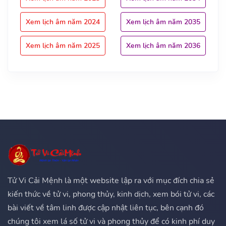
Xem lịch âm năm 2024
Xem lịch âm năm 2035
Xem lịch âm năm 2025
Xem lịch âm năm 2036
Tử Vi Cải Mệnh là một website lập ra với mục đích chia sẻ
kiến thức về tử vi, phong thủy, kinh dịch, xem bói tử vi, các
bài viết về tâm linh được cập nhật liên tục, bên cạnh đó
chúng tôi xem lá số tử vi và phong thủy để có kinh phí duy