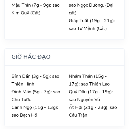
Mậu Thìn (7g - 9g): sao
sao Ngọc Đường, (Đại
Kim Quỹ (Cát)
cát)
Giáp Tuất (19g - 21g):
sao Tư Mệnh (Cát)
GIỜ HẮC ĐẠO
Bính Dần (3g - 5g): sao
Nhâm Thân (15g -
Thiên Hình
17g): sao Thiên Lao
Đinh Mão (5g - 7g): sao
Quý Dậu (17g - 19g):
Chu Tước
sao Nguyên Vũ
Canh Ngọ (11g - 13g):
Ất Hợi (21g - 23g): sao
sao Bạch Hổ
Câu Trận