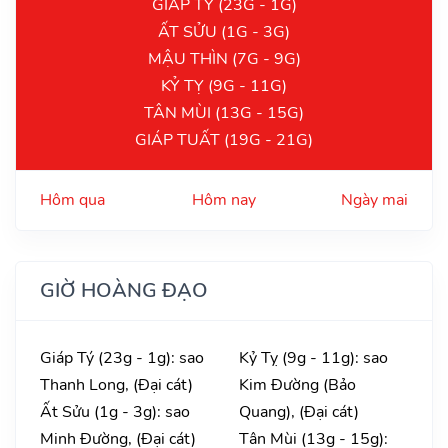
GIÁP TÝ (23G - 1G)
ẤT SỬU (1G - 3G)
MẬU THÌN (7G - 9G)
KỶ TỴ (9G - 11G)
TÂN MÙI (13G - 15G)
GIÁP TUẤT (19G - 21G)
Hôm qua
Hôm nay
Ngày mai
GIỜ HOÀNG ĐẠO
Giáp Tý (23g - 1g): sao
Kỷ Tỵ (9g - 11g): sao
Thanh Long, (Đại cát)
Kim Đường (Bảo
Ất Sửu (1g - 3g): sao
Quang), (Đại cát)
Minh Đường, (Đại cát)
Tân Mùi (13g - 15g):