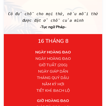
Có đủ chỗ cho mọi thứ, nếu mỗi thứ
được đặt ở chỗ của mình
-Tục ngữ Pháp-
16 THÁNG 8
NGÀY HOÀNG ĐẠO
NGÀY HOÀNG ĐẠO
GIỜ TUẤT (20G)
NGÀY GIÁP DẦN
THÁNG QUÝ DẬU
NĂM KỶ HỢI
TIẾT KHÍ: BẠCH LỘ
GIỜ HOÀNG ĐẠO