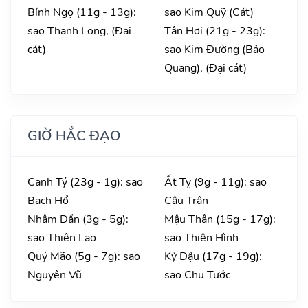
Bính Ngọ (11g - 13g):
sao Kim Quỹ (Cát)
sao Thanh Long, (Đại
Tân Hợi (21g - 23g):
cát)
sao Kim Đường (Bảo
Quang), (Đại cát)
GIỜ HẮC ĐẠO
Canh Tý (23g - 1g): sao
Ất Tỵ (9g - 11g): sao
Bạch Hổ
Câu Trận
Nhâm Dần (3g - 5g):
Mậu Thân (15g - 17g):
sao Thiên Lao
sao Thiên Hình
Quý Mão (5g - 7g): sao
Kỷ Dậu (17g - 19g):
Nguyên Vũ
sao Chu Tước