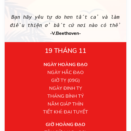
Bạn hãy yêu tự do hơn tất cả và làm
điều thiện ở bất cứ nơi nào có thể
-V.Beethoven-
19 THÁNG 11
NGÀY HOÀNG ĐẠO
NGÀY HẮC ĐẠO
GIỜ TỴ (09G)
NGÀY ĐINH TỴ
THÁNG BÍNH TÝ
NĂM GIÁP THÌN
TIẾT KHÍ: ĐẠI TUYẾT
GIỜ HOÀNG ĐẠO