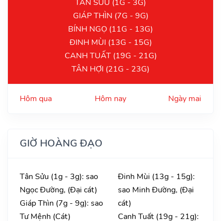
TÂN SỬU (1G - 3G)
GIÁP THÌN (7G - 9G)
BÍNH NGỌ (11G - 13G)
ĐINH MÙI (13G - 15G)
CANH TUẤT (19G - 21G)
TÂN HỢI (21G - 23G)
Hôm qua
Hôm nay
Ngày mai
GIỜ HOÀNG ĐẠO
Tân Sửu (1g - 3g): sao
Đinh Mùi (13g - 15g):
Ngọc Đường, (Đại cát)
sao Minh Đường, (Đại
Giáp Thìn (7g - 9g): sao
cát)
Tư Mệnh (Cát)
Canh Tuất (19g - 21g):