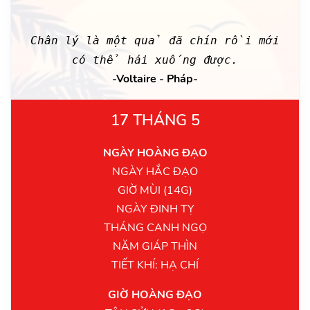
Chân lý là một quả đã chín rồi mới
có thể hái xuống được.
-Voltaire - Pháp-
17 THÁNG 5
NGÀY HOÀNG ĐẠO
NGÀY HẮC ĐẠO
GIỜ MÙI (14G)
NGÀY ĐINH TỴ
THÁNG CANH NGỌ
NĂM GIÁP THÌN
TIẾT KHÍ: HẠ CHÍ
GIỜ HOÀNG ĐẠO