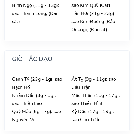
Bính Ngọ (11g - 13g):
sao Kim Quỹ (Cát)
sao Thanh Long, (Đại
Tân Hợi (21g - 23g):
cát)
sao Kim Đường (Bảo
Quang), (Đại cát)
GIỜ HẮC ĐẠO
Canh Tý (23g - 1g): sao
Ất Tỵ (9g - 11g): sao
Bạch Hổ
Câu Trận
Nhâm Dần (3g - 5g):
Mậu Thân (15g - 17g):
sao Thiên Lao
sao Thiên Hình
Quý Mão (5g - 7g): sao
Kỷ Dậu (17g - 19g):
Nguyên Vũ
sao Chu Tước