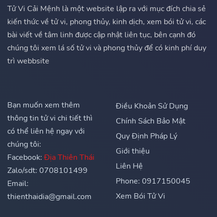
Tử Vi Cải Mệnh là một website lập ra với mục đích chia sẻ
kiến thức về tử vi, phong thủy, kinh dịch, xem bói tử vi, các
bài viết về tâm linh được cập nhật liên tục, bên cạnh đó
chúng tôi xem lá số tử vi và phong thủy để có kinh phí duy
trì webbsite
Bạn muốn xem thêm
Điều Khoản Sử Dụng
thông tin tử vi chi tiết thì
Chính Sách Bảo Mật
có thể liên hệ ngay với
Quy Định Pháp Lý
chúng tôi:
Giới thiệu
Facebook:
Địa Thiên Thái
Liên Hệ
Zalo/sdt: 0708101499
Phone: 0917150045
Email:
Xem Bói Tử Vi
thienthaidia@gmail.com