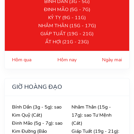
BÍNH DẦN (3G - 5G)
ĐINH MÃO (5G - 7G)
KỶ TỴ (9G - 11G)
NHÂM THÂN (15G - 17G)
GIÁP TUẤT (19G - 21G)
ẤT HỢI (21G - 23G)
Hôm qua
Hôm nay
Ngày mai
GIỜ HOÀNG ĐẠO
Bính Dần (3g - 5g): sao
Nhâm Thân (15g -
Kim Quỹ (Cát)
17g): sao Tư Mệnh
Đinh Mão (5g - 7g): sao
(Cát)
Kim Đường (Bảo
Giáp Tuất (19g - 21g):