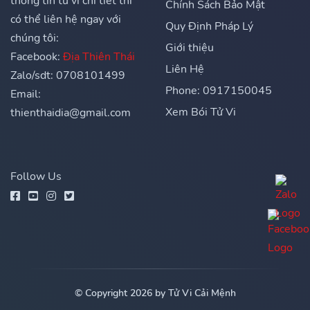
thông tin tử vi chi tiết thì
Chính Sách Bảo Mật
có thể liên hệ ngay với
Quy Định Pháp Lý
chúng tôi:
Giới thiệu
Facebook:
Địa Thiên Thái
Liên Hệ
Zalo/sdt: 0708101499
Phone: 0917150045
Email:
Xem Bói Tử Vi
thienthaidia@gmail.com
Follow Us
© Copyright 2026 by Tử Vi Cải Mệnh