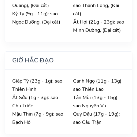
Quang), (Đại cát)
sao Thanh Long, (Đại
Kỷ Tỵ (9g - 11g): sao
cát)
Ngọc Đường, (Đại cát)
Ất Hợi (21g - 23g): sao
Minh Đường, (Đại cát)
GIỜ HẮC ĐẠO
Giáp Tý (23g - 1g): sao
Canh Ngọ (11g - 13g):
Thiên Hình
sao Thiên Lao
Ất Sửu (1g - 3g): sao
Tân Mùi (13g - 15g):
Chu Tước
sao Nguyên Vũ
Mậu Thìn (7g - 9g): sao
Quý Dậu (17g - 19g):
Bạch Hổ
sao Câu Trận