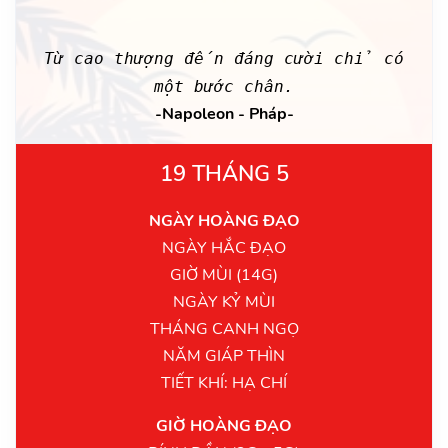
Từ cao thượng đến đáng cười chỉ có
một bước chân.
-Napoleon - Pháp-
19 THÁNG 5
NGÀY HOÀNG ĐẠO
NGÀY HẮC ĐẠO
GIỜ MÙI (14G)
NGÀY KỶ MÙI
THÁNG CANH NGỌ
NĂM GIÁP THÌN
TIẾT KHÍ: HẠ CHÍ
GIỜ HOÀNG ĐẠO