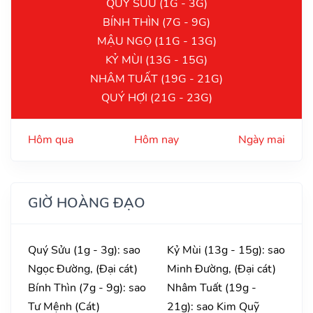
QUÝ SỬU (1G - 3G)
BÍNH THÌN (7G - 9G)
MẬU NGỌ (11G - 13G)
KỶ MÙI (13G - 15G)
NHÂM TUẤT (19G - 21G)
QUÝ HỢI (21G - 23G)
Hôm qua
Hôm nay
Ngày mai
GIỜ HOÀNG ĐẠO
Quý Sửu (1g - 3g): sao
Kỷ Mùi (13g - 15g): sao
Ngọc Đường, (Đại cát)
Minh Đường, (Đại cát)
Bính Thìn (7g - 9g): sao
Nhâm Tuất (19g -
Tư Mệnh (Cát)
21g): sao Kim Quỹ