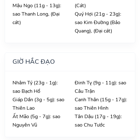
Mậu Ngọ (11g - 13g):
(Cát)
sao Thanh Long, (Đại
Quý Hợi (21g - 23g):
cát)
sao Kim Đường (Bảo
Quang), (Đại cát)
GIỜ HẮC ĐẠO
Nhâm Tý (23g - 1g):
Đinh Tỵ (9g - 11g): sao
sao Bạch Hổ
Câu Trận
Giáp Dần (3g - 5g): sao
Canh Thân (15g - 17g):
Thiên Lao
sao Thiên Hình
Ất Mão (5g - 7g): sao
Tân Dậu (17g - 19g):
Nguyên Vũ
sao Chu Tước