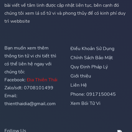
bài viết về tâm linh được cập nhật liên tục, bên cạnh đó
chúng tôi xem lá số tử vi và phong thủy để có kinh phí duy
trì webbsite
Bạn muốn xem thêm
Điều Khoản Sử Dụng
thông tin tử vi chi tiết thì
Chính Sách Bảo Mật
có thể liên hệ ngay với
Quy Định Pháp Lý
chúng tôi:
Giới thiệu
Facebook:
Địa Thiên Thái
Liên Hệ
Zalo/sdt: 0708101499
Phone: 0917150045
Email:
Xem Bói Tử Vi
thienthaidia@gmail.com
Follow Us