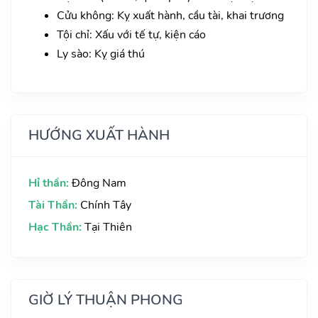
Cửu không: Kỵ xuất hành, cầu tài, khai trương
Tội chỉ: Xấu với tế tự, kiện cáo
Ly sào: Kỵ giá thú
HƯỚNG XUẤT HÀNH
Hỉ thần:
Đông Nam
Tài Thần:
Chính Tây
Hạc Thần:
Tại Thiên
GIỜ LÝ THUẬN PHONG