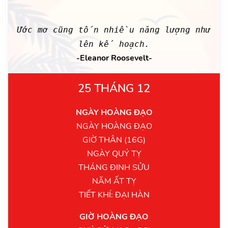
Ước mơ cũng tốn nhiều năng lượng như
lên kế hoạch.
-Eleanor Roosevelt-
25 THÁNG 12
NGÀY HOÀNG ĐẠO
NGÀY HOÀNG ĐẠO
GIỜ THÂN (16G)
NGÀY QUÝ TỴ
THÁNG ĐINH SỬU
NĂM ẤT TỴ
TIẾT KHÍ: ĐẠI HÀN
GIỜ HOÀNG ĐẠO