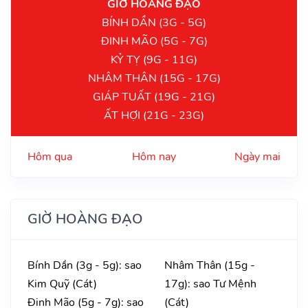
GIỜ HOÀNG ĐẠO
BÍNH DẦN (3G - 5G)
ĐINH MÃO (5G - 7G)
KỶ TỴ (9G - 11G)
NHÂM THÂN (15G - 17G)
GIÁP TUẤT (19G - 21G)
ẤT HỢI (21G - 23G)
Hôm qua
Hôm nay
Ngày mai
GIỜ HOÀNG ĐẠO
Bính Dần (3g - 5g): sao
Nhâm Thân (15g -
Kim Quỹ (Cát)
17g): sao Tư Mệnh
Đinh Mão (5g - 7g): sao
(Cát)