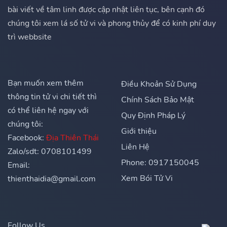
bài viết về tâm linh được cập nhật liên tục, bên cạnh đó
chúng tôi xem lá số tử vi và phong thủy để có kinh phí duy
trì webbsite
Bạn muốn xem thêm
Điều Khoản Sử Dụng
thông tin tử vi chi tiết thì
Chính Sách Bảo Mật
có thể liên hệ ngay với
Quy Định Pháp Lý
chúng tôi:
Giới thiệu
Facebook:
Địa Thiên Thái
Liên Hệ
Zalo/sdt: 0708101499
Phone: 0917150045
Email:
Xem Bói Tử Vi
thienthaidia@gmail.com
Follow Us