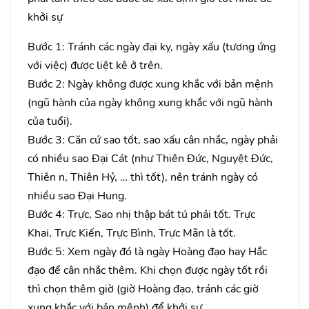
khởi sự
Bước 1: Tránh các ngày đại kỵ, ngày xấu (tương ứng
với việc) được liệt kê ở trên.
Bước 2: Ngày không được xung khắc với bản mệnh
(ngũ hành của ngày không xung khắc với ngũ hành
của tuổi).
Bước 3: Căn cứ sao tốt, sao xấu cân nhắc, ngày phải
có nhiều sao Đại Cát (như Thiên Đức, Nguyệt Đức,
Thiên n, Thiên Hỷ, … thì tốt), nên tránh ngày có
nhiều sao Đại Hung.
Bước 4: Trực, Sao nhị thập bát tú phải tốt. Trực
Khai, Trực Kiến, Trực Bình, Trực Mãn là tốt.
Bước 5: Xem ngày đó là ngày Hoàng đạo hay Hắc
đạo để cân nhắc thêm. Khi chọn được ngày tốt rồi
thì chọn thêm giờ (giờ Hoàng đạo, tránh các giờ
xung khắc với bản mệnh) để khởi sự.