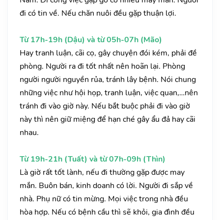
Nam. Đi công việc gặp gỡ có nhiều may mắn. Người
đi có tin về. Nếu chăn nuôi đều gặp thuận lợi.
Từ 17h-19h (Dậu) và từ 05h-07h (Mão)
Hay tranh luận, cãi cọ, gây chuyện đói kém, phải đề
phòng. Người ra đi tốt nhất nên hoãn lại. Phòng
người người nguyền rủa, tránh lây bệnh. Nói chung
những việc như hội họp, tranh luận, việc quan,…nên
tránh đi vào giờ này. Nếu bắt buộc phải đi vào giờ
này thì nên giữ miệng để hạn ché gây ẩu đả hay cãi
nhau.
Từ 19h-21h (Tuất) và từ 07h-09h (Thìn)
Là giờ rất tốt lành, nếu đi thường gặp được may
mắn. Buôn bán, kinh doanh có lời. Người đi sắp về
nhà. Phụ nữ có tin mừng. Mọi việc trong nhà đều
hòa hợp. Nếu có bệnh cầu thì sẽ khỏi, gia đình đều