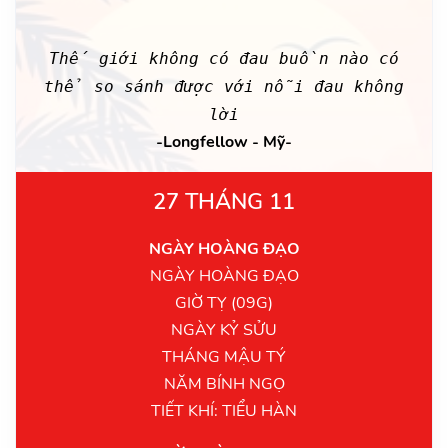
Thế giới không có đau buồn nào có
thể so sánh được với nỗi đau không
lời
-Longfellow - Mỹ-
27 THÁNG 11
NGÀY HOÀNG ĐẠO
NGÀY HOÀNG ĐẠO
GIỜ TỴ (09G)
NGÀY KỶ SỬU
THÁNG MẬU TÝ
NĂM BÍNH NGỌ
TIẾT KHÍ: TIỂU HÀN