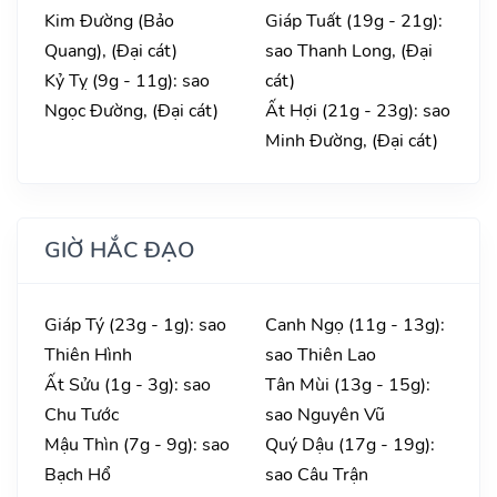
Kim Đường (Bảo
Giáp Tuất (19g - 21g):
Quang), (Đại cát)
sao Thanh Long, (Đại
Kỷ Tỵ (9g - 11g): sao
cát)
Ngọc Đường, (Đại cát)
Ất Hợi (21g - 23g): sao
Minh Đường, (Đại cát)
GIỜ HẮC ĐẠO
Giáp Tý (23g - 1g): sao
Canh Ngọ (11g - 13g):
Thiên Hình
sao Thiên Lao
Ất Sửu (1g - 3g): sao
Tân Mùi (13g - 15g):
Chu Tước
sao Nguyên Vũ
Mậu Thìn (7g - 9g): sao
Quý Dậu (17g - 19g):
Bạch Hổ
sao Câu Trận