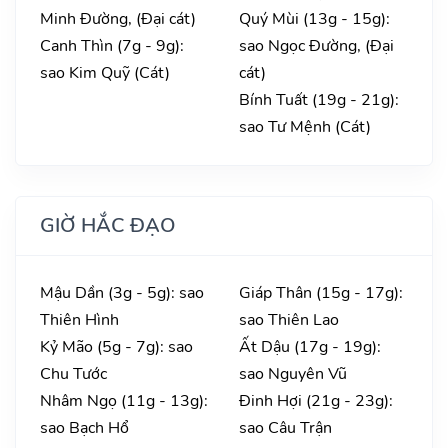
Minh Đường, (Đại cát)
Quý Mùi (13g - 15g):
Canh Thìn (7g - 9g):
sao Ngọc Đường, (Đại
sao Kim Quỹ (Cát)
cát)
Bính Tuất (19g - 21g):
sao Tư Mệnh (Cát)
GIỜ HẮC ĐẠO
Mậu Dần (3g - 5g): sao
Giáp Thân (15g - 17g):
Thiên Hình
sao Thiên Lao
Kỷ Mão (5g - 7g): sao
Ất Dậu (17g - 19g):
Chu Tước
sao Nguyên Vũ
Nhâm Ngọ (11g - 13g):
Đinh Hợi (21g - 23g):
sao Bạch Hổ
sao Câu Trận