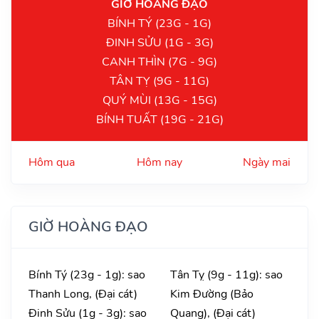
GIỜ HOÀNG ĐẠO
BÍNH TÝ (23G - 1G)
ĐINH SỬU (1G - 3G)
CANH THÌN (7G - 9G)
TÂN TỴ (9G - 11G)
QUÝ MÙI (13G - 15G)
BÍNH TUẤT (19G - 21G)
Hôm qua
Hôm nay
Ngày mai
GIỜ HOÀNG ĐẠO
Bính Tý (23g - 1g): sao
Tân Tỵ (9g - 11g): sao
Thanh Long, (Đại cát)
Kim Đường (Bảo
Đinh Sửu (1g - 3g): sao
Quang), (Đại cát)