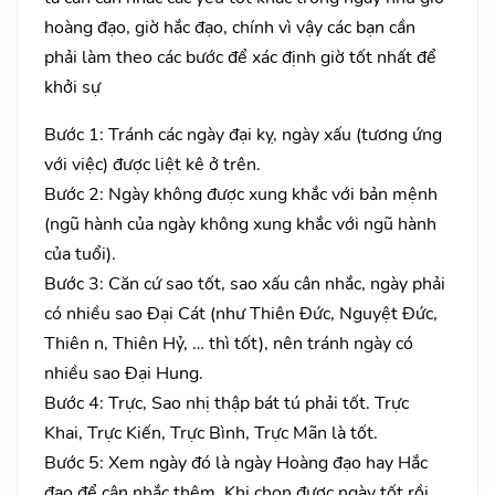
hoàng đạo, giờ hắc đạo, chính vì vậy các bạn cần
phải làm theo các bước để xác định giờ tốt nhất để
khởi sự
Bước 1: Tránh các ngày đại kỵ, ngày xấu (tương ứng
với việc) được liệt kê ở trên.
Bước 2: Ngày không được xung khắc với bản mệnh
(ngũ hành của ngày không xung khắc với ngũ hành
của tuổi).
Bước 3: Căn cứ sao tốt, sao xấu cân nhắc, ngày phải
có nhiều sao Đại Cát (như Thiên Đức, Nguyệt Đức,
Thiên n, Thiên Hỷ, … thì tốt), nên tránh ngày có
nhiều sao Đại Hung.
Bước 4: Trực, Sao nhị thập bát tú phải tốt. Trực
Khai, Trực Kiến, Trực Bình, Trực Mãn là tốt.
Bước 5: Xem ngày đó là ngày Hoàng đạo hay Hắc
đạo để cân nhắc thêm. Khi chọn được ngày tốt rồi