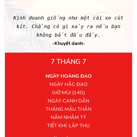
Kinh doanh giống như một cái xe cút
kít. Chẳng có gì xảy ra nếu bạn
không bắt đầu đẩy.
-Khuyết danh-
7 THÁNG 7
NGÀY HOÀNG ĐẠO
NGÀY HẮC ĐẠO
GIỜ MÙI (14G)
NGÀY CANH DẦN
THÁNG MẬU THÂN
NĂM NHÂM TÝ
TIẾT KHÍ: LẬP THU