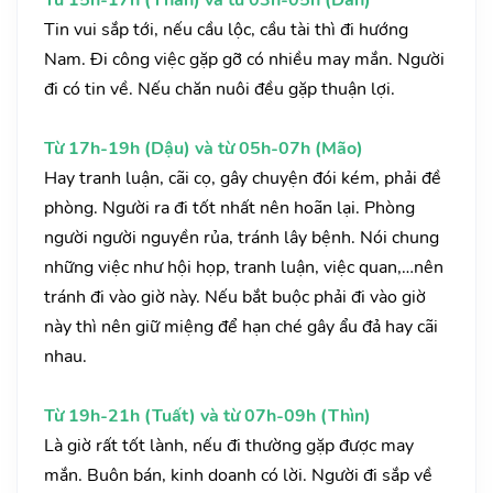
Từ 15h-17h (Thân) và từ 03h-05h (Dần)
Tin vui sắp tới, nếu cầu lộc, cầu tài thì đi hướng
Nam. Đi công việc gặp gỡ có nhiều may mắn. Người
đi có tin về. Nếu chăn nuôi đều gặp thuận lợi.
Từ 17h-19h (Dậu) và từ 05h-07h (Mão)
Hay tranh luận, cãi cọ, gây chuyện đói kém, phải đề
phòng. Người ra đi tốt nhất nên hoãn lại. Phòng
người người nguyền rủa, tránh lây bệnh. Nói chung
những việc như hội họp, tranh luận, việc quan,…nên
tránh đi vào giờ này. Nếu bắt buộc phải đi vào giờ
này thì nên giữ miệng để hạn ché gây ẩu đả hay cãi
nhau.
Từ 19h-21h (Tuất) và từ 07h-09h (Thìn)
Là giờ rất tốt lành, nếu đi thường gặp được may
mắn. Buôn bán, kinh doanh có lời. Người đi sắp về