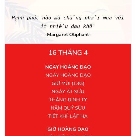
Hạnh phúc nào mà chẳng phải mua với
ít nhiều đau khổ
-Margaret Oliphant-
16 THÁNG 4
NGÀY HOÀNG ĐẠO
NGÀY HOÀNG ĐẠO
GIỜ MÙI (13G)
NGÀY ẤT SỬU
THÁNG ĐINH TỴ
NĂM QUÝ SỬU
TIẾT KHÍ: LẬP HẠ
GIỜ HOÀNG ĐẠO