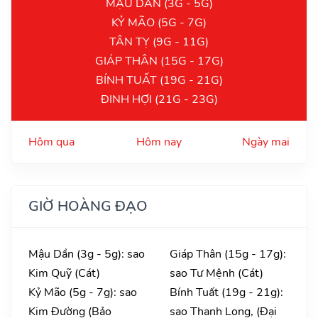
MẬU DẦN (3G - 5G)
KỶ MÃO (5G - 7G)
TÂN TỴ (9G - 11G)
GIÁP THÂN (15G - 17G)
BÍNH TUẤT (19G - 21G)
ĐINH HỢI (21G - 23G)
Hôm qua
Hôm nay
Ngày mai
GIỜ HOÀNG ĐẠO
Mậu Dần (3g - 5g): sao
Giáp Thân (15g - 17g):
Kim Quỹ (Cát)
sao Tư Mệnh (Cát)
Kỷ Mão (5g - 7g): sao
Bính Tuất (19g - 21g):
Kim Đường (Bảo
sao Thanh Long, (Đại