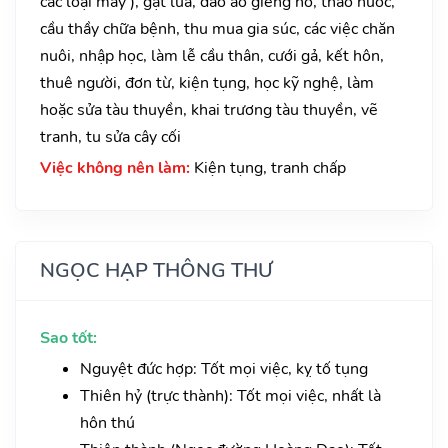
các loại máy ), gặt lúa, đào ao giếng hồ, tháo nước,
cầu thầy chữa bệnh, thu mua gia súc, các việc chăn
nuôi, nhập học, làm lễ cầu thân, cưới gả, kết hôn,
thuê người, đơn từ, kiện tụng, học kỹ nghệ, làm
hoặc sửa tàu thuyền, khai trương tàu thuyền, vẽ
tranh, tu sửa cây cối
Việc không nên làm:
Kiện tụng, tranh chấp
NGỌC HẠP THÔNG THƯ
Sao tốt:
Nguyệt đức hợp: Tốt mọi việc, kỵ tố tụng
Thiên hỷ (trực thành): Tốt mọi việc, nhất là
hôn thú