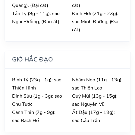
Quang), (Đại cát)
cát)
Tân Tỵ (9g - 11g): sao
Đinh Hợi (21g - 23g):
Ngọc Đường, (Đại cát)
sao Minh Đường, (Đại
cát)
GIỜ HẮC ĐẠO
Bính Tý (23g - 1g): sao
Nhâm Ngọ (11g - 13g):
Thiên Hình
sao Thiên Lao
Đinh Sửu (1g - 3g): sao
Quý Mùi (13g - 15g):
Chu Tước
sao Nguyên Vũ
Canh Thìn (7g - 9g):
Ất Dậu (17g - 19g):
sao Bạch Hổ
sao Câu Trận