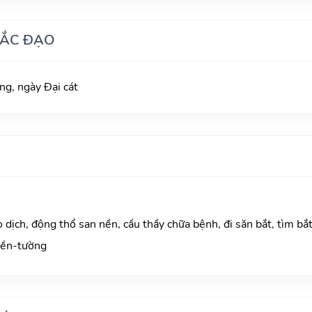
HẮC ĐẠO
g, ngày Đại cát
o dịch, động thổ san nền, cầu thầy chữa bệnh, đi săn bắt, tìm bắ
nền-tường