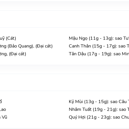
uỹ (Cát)
Mậu Ngọ (11g - 13g): sao Tư
ng (Bảo Quang), (Đại cát)
Canh Thân (15g - 17g): sao T
ng, (Đại cát)
Tân Dậu (17g - 19g): sao Min
ổ
Kỷ Mùi (13g - 15g): sao Câu 
Lao
Nhâm Tuất (19g - 21g): sao 
n Vũ
Quý Hợi (21g - 23g): sao Ch