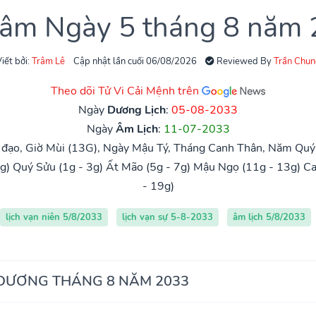
 âm Ngày 5 tháng 8 năm
iết bởi:
Trâm Lê
Cập nhật lần cuối 06/08/2026
Reviewed By
Trần Chun
Theo dõi Tử Vi Cải Mệnh trên
Ngày
Dương Lịch
:
05-08-2033
Ngày
Âm Lịch
:
11-07-2033
đạo, Giờ Mùi (13G), Ngày Mậu Tý, Tháng Canh Thân, Năm Quý 
g)
Quý Sửu (1g - 3g)
Ất Mão (5g - 7g)
Mậu Ngọ (11g - 13g)
Ca
- 19g)
lịch vạn niên 5/8/2033
lịch vạn sự 5-8-2033
âm lịch 5/8/2033
 DƯƠNG THÁNG 8 NĂM 2033