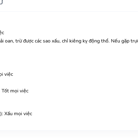
Ư
ệc
ải oan, trừ được các sao xấu, chỉ kiêng kỵ động thổ. Nếu gặp trực 
i việc
Tốt mọi việc
): Xấu mọi việc