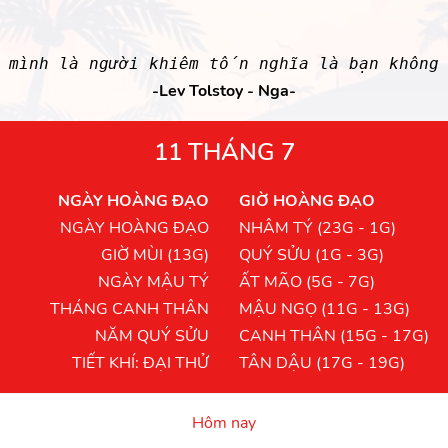
c mình là người khiêm tốn nghĩa là bạn không
-Lev Tolstoy - Nga-
11 THÁNG 7
NGÀY HOÀNG ĐẠO
GIỜ HOÀNG ĐẠO
NGÀY HOÀNG ĐẠO
NHÂM TÝ (23G - 1G)
GIỜ MÙI (13G)
QUÝ SỬU (1G - 3G)
NGÀY MẬU TÝ
ẤT MÃO (5G - 7G)
THÁNG CANH THÂN
MẬU NGỌ (11G - 13G)
NĂM QUÝ SỬU
CANH THÂN (15G - 17G)
TIẾT KHÍ: ĐẠI THỬ
TÂN DẬU (17G - 19G)
Hôm nay