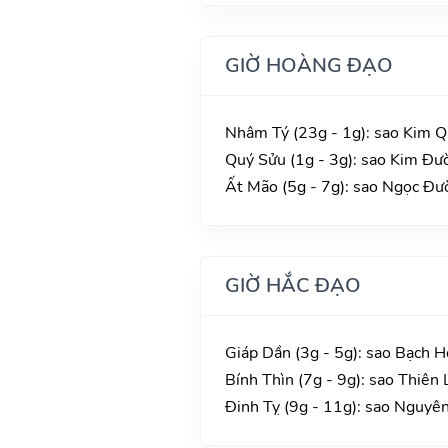
GIỜ HOÀNG ĐẠO
Nhâm Tý (23g - 1g): sao Kim Q
Quý Sửu (1g - 3g): sao Kim Đườ
Ất Mão (5g - 7g): sao Ngọc Đườ
GIỜ HẮC ĐẠO
Giáp Dần (3g - 5g): sao Bạch H
Bính Thìn (7g - 9g): sao Thiên 
Đinh Tỵ (9g - 11g): sao Nguyê