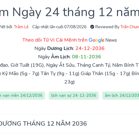
âm Ngày 24 tháng 12 nă
iết bởi:
Trâm Lê
Cập nhật lần cuối 07/08/2026
Reviewed By
Trần Chun
Theo dõi Tử Vi Cải Mệnh trên
Ngày
Dương Lịch
:
24-12-2036
Ngày
Âm Lịch
:
08-11-2036
ạo, Giờ Tuất (19G), Ngày Ất Sửu, Tháng Canh Tý, Năm Bính T
)
Kỷ Mão (5g - 7g)
Tân Tỵ (9g - 11g)
Giáp Thân (15g - 17g)
Bín
23g)
ch vạn niên 24/12/2036
lịch vạn sự 24-12-2036
âm lịch 24/12/20
 DƯƠNG THÁNG 12 NĂM 2036