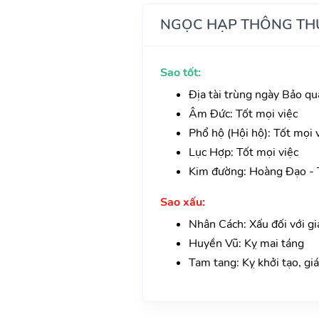
NGỌC HẠP THÔNG TH
Sao tốt:
Địa tài trùng ngày Bảo qu
Âm Đức: Tốt mọi việc
Phổ hộ (Hội hộ): Tốt mọi v
Lục Hợp: Tốt mọi việc
Kim đường: Hoàng Đạo - T
Sao xấu:
Nhân Cách: Xấu đối với giá
Huyền Vũ: Kỵ mai táng
Tam tang: Kỵ khởi tạo, giá