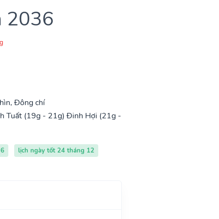
m 2036
g
hìn, Đông chí
h Tuất (19g - 21g)
Đinh Hợi (21g -
36
lịch ngày tốt 24 tháng 12