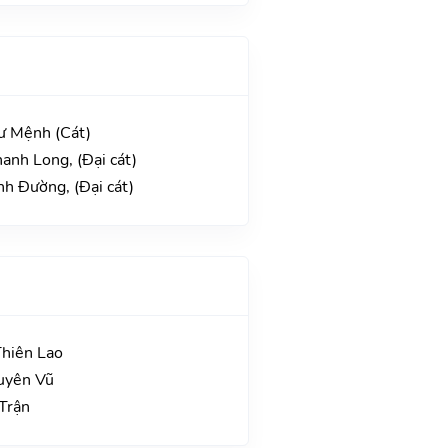
Tư Mệnh (Cát)
hanh Long, (Đại cát)
nh Đường, (Đại cát)
Thiên Lao
uyên Vũ
 Trận