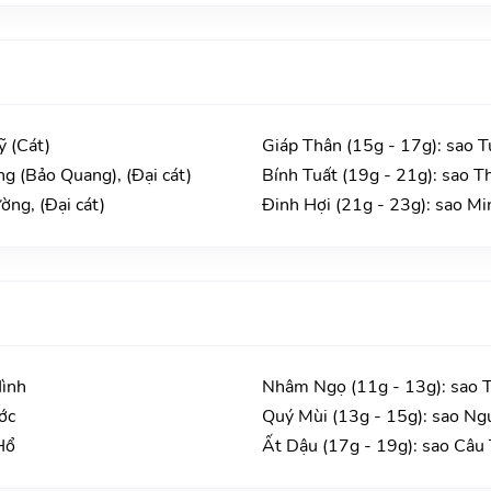
ỹ (Cát)
Giáp Thân (15g - 17g): sao 
g (Bảo Quang), (Đại cát)
Bính Tuất (19g - 21g): sao T
ờng, (Đại cát)
Đinh Hợi (21g - 23g): sao Mi
Hình
Nhâm Ngọ (11g - 13g): sao 
ớc
Quý Mùi (13g - 15g): sao Ng
Hổ
Ất Dậu (17g - 19g): sao Câu