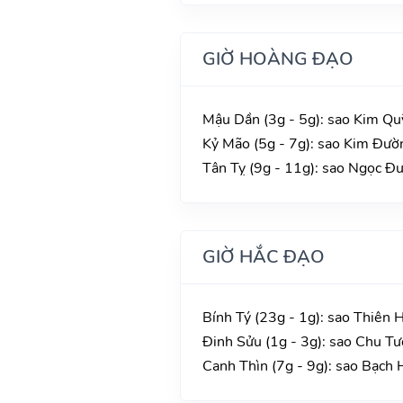
GIỜ HOÀNG ĐẠO
Mậu Dần (3g - 5g): sao Kim Qu
Kỷ Mão (5g - 7g): sao Kim Đườn
Tân Tỵ (9g - 11g): sao Ngọc Đư
GIỜ HẮC ĐẠO
Bính Tý (23g - 1g): sao Thiên 
Đinh Sửu (1g - 3g): sao Chu Tư
Canh Thìn (7g - 9g): sao Bạch 