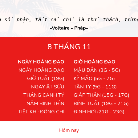
là số phận, tất cả chỉ là thử thách, trừn
-Voltaire - Pháp-
8 THÁNG 11
NGÀY HOÀNG ĐẠO
GIỜ HOÀNG ĐẠO
NGÀY HOÀNG ĐẠO
MẬU DẦN (3G - 5G)
GIỜ TUẤT (19G)
KỶ MÃO (5G - 7G)
NGÀY ẤT SỬU
TÂN TỴ (9G - 11G)
THÁNG CANH TÝ
GIÁP THÂN (15G - 17G)
NĂM BÍNH THÌN
BÍNH TUẤT (19G - 21G)
TIẾT KHÍ: ĐÔNG CHÍ
ĐINH HỢI (21G - 23G)
Hôm nay