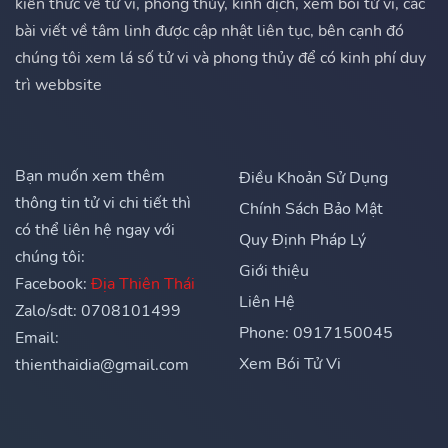
kiến thức về tử vi, phong thủy, kinh dịch, xem bói tử vi, các
bài viết về tâm linh được cập nhật liên tục, bên cạnh đó
chúng tôi xem lá số tử vi và phong thủy để có kinh phí duy
trì webbsite
Bạn muốn xem thêm
Điều Khoản Sử Dụng
thông tin tử vi chi tiết thì
Chính Sách Bảo Mật
có thể liên hệ ngay với
Quy Định Pháp Lý
chúng tôi:
Giới thiệu
Facebook:
Địa Thiên Thái
Liên Hệ
Zalo/sdt: 0708101499
Phone: 0917150045
Email:
Xem Bói Tử Vi
thienthaidia@gmail.com