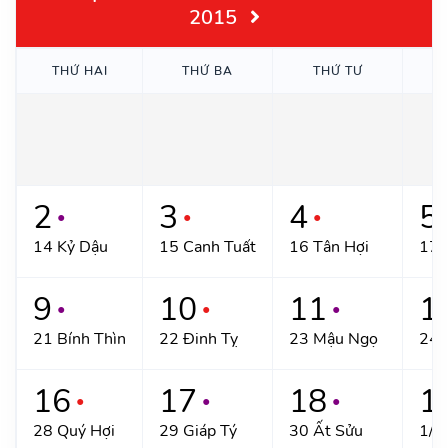
2015
THỨ HAI
THỨ BA
THỨ TƯ
T
2
3
4
5
●
●
●
14 Kỷ Dậu
15 Canh Tuất
16 Tân Hợi
17 
9
10
11
1
●
●
●
21 Bính Thìn
22 Đinh Tỵ
23 Mậu Ngọ
24 
16
17
18
1
●
●
●
28 Quý Hợi
29 Giáp Tý
30 Ất Sửu
1/1