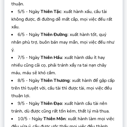
thuận.
5/5 - Ngày
Thiên Tặc
: xuất hành xấu, cầu tài
không được, đi đường dễ mất cắp, mọi việc đều rất
xấu.
6/5 - Ngày
Thiên Đường
: xuất hành tốt, quý
nhân phù trợ, buôn bán may mắn, mọi việc đều như
ý.
7/5 - Ngày
Thiên Hầu
: xuất hành dầu ít hay
nhiều cũng cãi cọ, phải tránh xẩy ra tai nạn chảy
máu, máu sẽ khó cầm.
8/5 - Ngày
Thiên Thương
: xuất hành để gặp cấp
trên thì tuyệt vời, cầu tài thì được tài, mọi việc đều
thuận lợi.
9/5 - Ngày
Thiên Đạo
: xuất hành cầu tài nên
tránh, dù được cũng rất tốn kém, thất lý mà thua.
10/5 - Ngày
Thiên Môn
: xuất hành làm mọi việc
đều vừa ý, cầu được ước thấy mọi việc đều thành