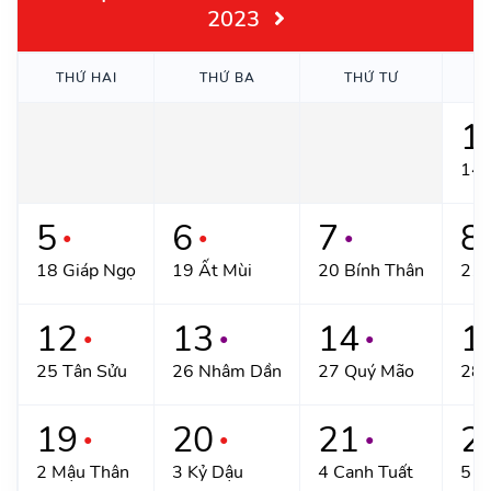
2023
THỨ HAI
THỨ BA
THỨ TƯ
1
14/
5
6
7
8
●
●
●
18 Giáp Ngọ
19 Ất Mùi
20 Bính Thân
21 
12
13
14
1
●
●
●
25 Tân Sửu
26 Nhâm Dần
27 Quý Mão
28 
19
20
21
2
●
●
●
2 Mậu Thân
3 Kỷ Dậu
4 Canh Tuất
5 T