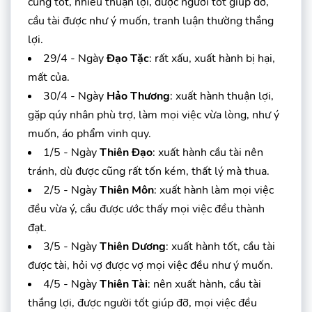
cũng tốt, nhiều thuận lợi, được người tốt giúp đỡ,
cầu tài được như ý muốn, tranh luận thường thắng
lợi.
29/4 - Ngày
Đạo Tặc
: rất xấu, xuất hành bị hại,
mất của.
30/4 - Ngày
Hảo Thương
: xuất hành thuận lợi,
gặp qúy nhân phù trợ, làm mọi việc vừa lòng, như ý
muốn, áo phẩm vinh quy.
1/5 - Ngày
Thiên Đạo
: xuất hành cầu tài nên
tránh, dù được cũng rất tốn kém, thất lý mà thua.
2/5 - Ngày
Thiên Môn
: xuất hành làm mọi việc
đều vừa ý, cầu được ước thấy mọi việc đều thành
đạt.
3/5 - Ngày
Thiên Dương
: xuất hành tốt, cầu tài
được tài, hỏi vợ được vợ mọi việc đều như ý muốn.
4/5 - Ngày
Thiên Tài
: nên xuất hành, cầu tài
thắng lợi, được người tốt giúp đỡ, mọi việc đều