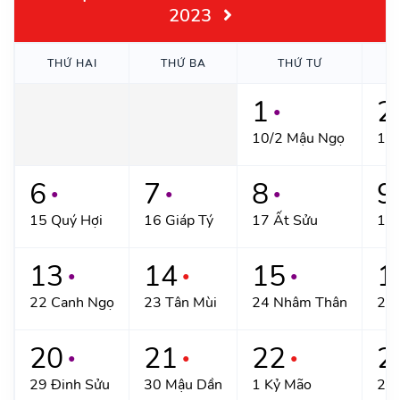
2023
THỨ HAI
THỨ BA
THỨ TƯ
T
1
2
●
10/2 Mậu Ngọ
11 
6
7
8
9
●
●
●
15 Quý Hợi
16 Giáp Tý
17 Ất Sửu
18 
13
14
15
1
●
●
●
22 Canh Ngọ
23 Tân Mùi
24 Nhâm Thân
25 
20
21
22
2
●
●
●
29 Đinh Sửu
30 Mậu Dần
1 Kỷ Mão
2 C